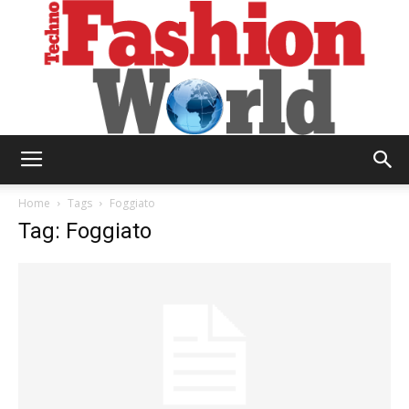
Technofashion
Home
Tags
Foggiato
Tag: Foggiato
World