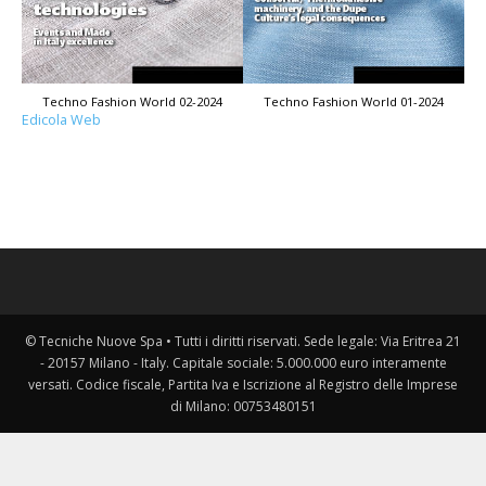
Techno Fashion World 02-2024
Techno Fashion World 01-2024
Edicola Web
© Tecniche Nuove Spa • Tutti i diritti riservati. Sede legale: Via Eritrea 21
- 20157 Milano - Italy. Capitale sociale: 5.000.000 euro interamente
versati. Codice fiscale, Partita Iva e Iscrizione al Registro delle Imprese
di Milano: 00753480151