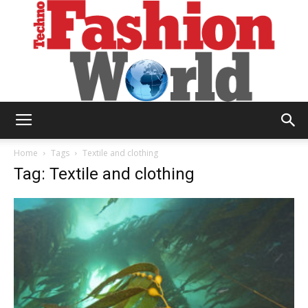
Technofashion
Home
Tags
Textile and clothing
Tag: Textile and clothing
World