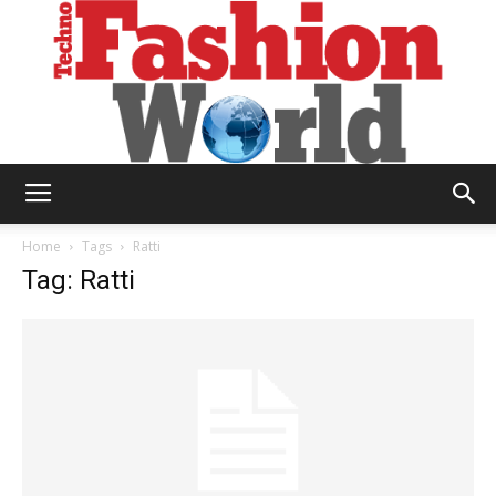
Technofashion
Home
Tags
Ratti
Tag: Ratti
World