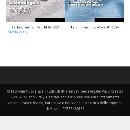
Techno Fashion World 02-2024
Techno Fashion World 01-2024
Edicola Web
© Tecniche Nuove Spa • Tutti i diritti riservati. Sede legale: Via Eritrea 21
- 20157 Milano - Italy. Capitale sociale: 5.000.000 euro interamente
versati. Codice fiscale, Partita Iva e Iscrizione al Registro delle Imprese
di Milano: 00753480151