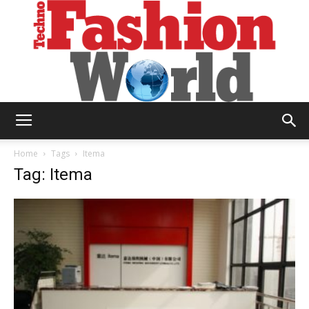
Technofashion
Home
Tags
Itema
Tag: Itema
World