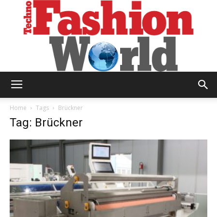
Technofashion
Home
Tags
Brückner
Tag: Brückner
World