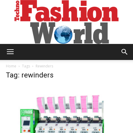
Technofashion
Home
Tags
Rewinders
Tag: rewinders
World